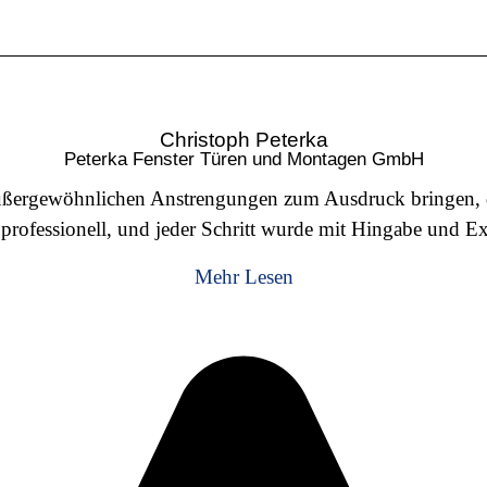
Christoph Peterka
Peterka Fenster Türen und Montagen GmbH
ßergewöhnlichen Anstrengungen zum Ausdruck bringen, die 
professionell, und jeder Schritt wurde mit Hingabe und Ex
maßgeschneiderte Lösung, die perfekt auf meine Bedürfni
Mehr Lesen
treut und kann dieses Unternehmen nur wärmstens empfehl