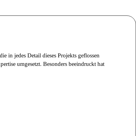
in jedes Detail dieses Projekts geflossen
pertise umgesetzt. Besonders beeindruckt hat
sse abgestimmt wurde. Ich fühle mich bestens
en!